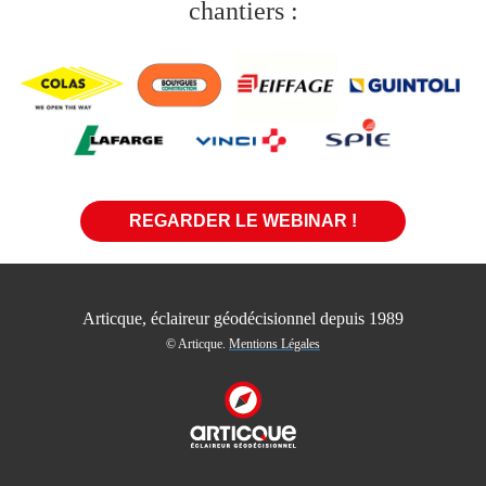
chantiers :
REGARDER LE WEBINAR !
Articque, éclaireur géodécisionnel depuis 1989
© Articque.
Mentions Légales